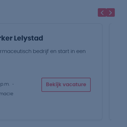
er Lelystad
P
armaceutisch bedrijf en start in een
Ta
an
 p.m.
Bekijk vacature
macie