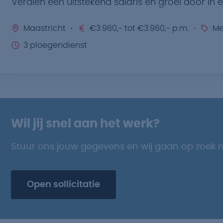
Verdien een uitstekend salaris en groei door in
Maastricht
€3.960,- tot €3.960,- p.m.
Me
3 ploegendienst
Wil jij snel aan het werk?
Stuur ons jouw gegevens en wij gaan op zoek 
Open sollicitatie