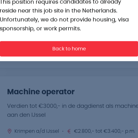
This position requires candidates to already
reside near this job site in the Netherlands.
Vind jouw baan als operator en werk aan de en
Unfortunately, we do not provide housing, visa
sponsorship, or work permits.
Spijkenisse
€3.800,- tot €4.500,- p.m.
Chemie, Energie en afval, Offshore, Verlading
Back to home
2 ploegendienst
Machine operator
Verdien tot €3000,- in de dagdienst als machi
aan den IJssel
Krimpen a/d IJssel
€2.800,- tot €3.400,- p.m.