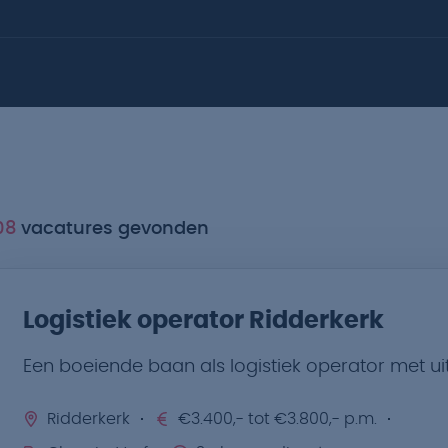
08
vacatures gevonden
Logistiek operator Ridderkerk
Een boeiende baan als logistiek operator met u
Ridderkerk
€3.400,- tot €3.800,- p.m.