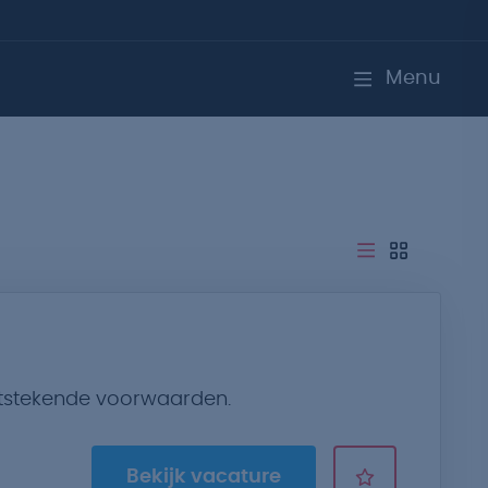
Menu
itstekende voorwaarden.
Bekijk vacature