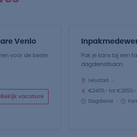
Care Venlo
Inpakmedewerk
men voor de beste
Pak je kans bij een f
dagdienstbaan.
Lelystad
€2400,- tot €2650,-
Bekijk vacature
Dagdienst
Far