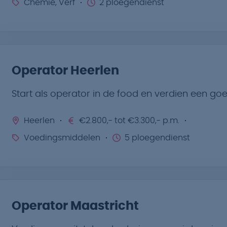
Chemie, Verf
2 ploegendienst
Operator Heerlen
Start als operator in de food en verdien een goe
Heerlen
€2.800,- tot €3.300,- p.m.
Voedingsmiddelen
5 ploegendienst
Operator Maastricht