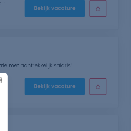
e
Bekijk vacature
t
e met aantrekkelijk salaris!
×
e
Bekijk vacature