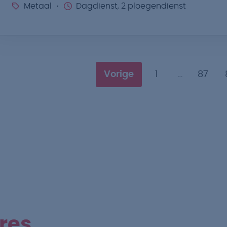
Metaal
Dagdienst, 2 ploegendienst
…
Vorige
1
87
res