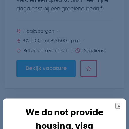
Verdien een goed salaris in een fijne
dagdienst bij een groeiend bedrijf.
Haaksbergen
€2.900,- tot €3.500,- p.m.
Beton en keramisch
Dagdienst
Bekijk vacature
×
We do not provide
Productie
Afzakmedewerker /
housing, visa
Operator Verpakking