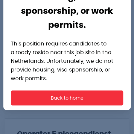
Veghel
sponsorship, or work
Ga aan de slag als operator en maak
permits.
deel uit van een groeiend team in de
voedingsindustrie.
This position requires candidates to
already reside near this job site in the
Veghel
€2.500,- tot €3.500,- p.m.
Netherlands. Unfortunately, we do not
provide housing, visa sponsorship, or
2 ploegendienst
work permits.
Bekijk vacature
Back to home