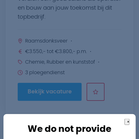
en bouw aan jouw toekomst bij dit
topbedrijf.
Raamsdonksveer
€3.550,- tot €3.800,- p.m.
Chemie, Rubber en kunststof
3 ploegendienst
Bekijk vacature
×
We do not provide