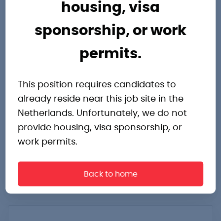
Machine Operator
housing, visa
Werk aan moderne machines en
sponsorship, or work
groei in je carrière met een goed
permits.
salaris.
This position requires candidates to
Oldenzaal
already reside near this job site in the
€3.200,- tot €3.450,- p.m.
Metaal
Netherlands. Unfortunately, we do not
3 ploegendienst
provide housing, visa sponsorship, or
work permits.
Bekijk vacature
Back to home