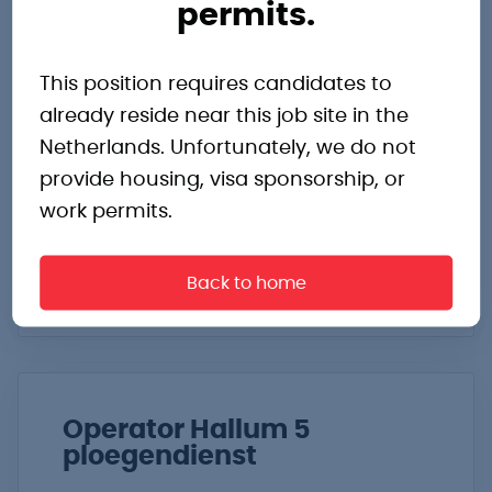
Looking for a challenge as an
permits.
operator in the pharmaceutical
industry? Then read on!
This position requires candidates to
already reside near this job site in the
Netherlands. Unfortunately, we do not
Breda
€4.297,- tot €4.297,- p.m.
provide housing, visa sponsorship, or
Farmacie
3 ploegendienst
work permits.
Bekijk vacature
Back to home
Operator Hallum 5
ploegendienst