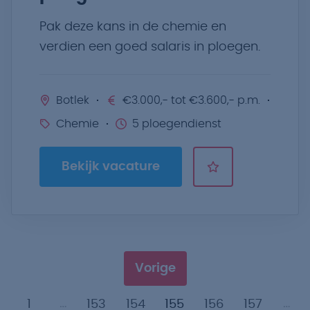
Pak deze kans in de chemie en
verdien een goed salaris in ploegen.
Botlek
€3.000,- tot €3.600,- p.m.
Chemie
5 ploegendienst
Bekijk vacature
Vorige
…
…
1
153
154
155
156
157