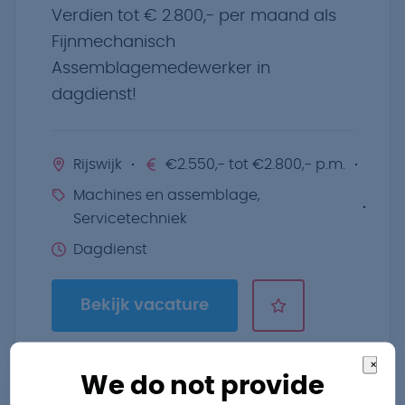
Verdien tot € 2.800,- per maand als
Fijnmechanisch
Assemblagemedewerker in
dagdienst!
Rijswijk
€2.550,- tot €2.800,- p.m.
Machines en assemblage,
Servicetechniek
Dagdienst
Bekijk vacature
×
We do not provide