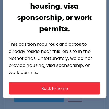
housing, visa
Operator Roosendaal
sponsorship, or work
Word operator in de
permits.
voedingsindustrie en ontvang een
salaris tot €3.900,- per maand.
This position requires candidates to
already reside near this job site in the
Roosendaal
Netherlands. Unfortunately, we do not
€3.200,- tot €3.900,- p.m.
provide housing, visa sponsorship, or
Voedingsmiddelen
work permits.
3 ploegendienst
Back to home
Bekijk vacature