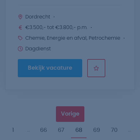
Dordrecht
€3.500,- tot €3.800,- p.m.
Chemie, Energie en afval, Petrochemie
Dagdienst
Bekijk vacature
Vorige
…
…
1
66
67
68
69
70