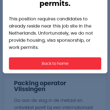
permits.
's-Hertogenbosch
This position requires candidates to
€2.700,- tot €3.450,- p.m.
already reside near this job site in the
Beton en keramisch
Dagdienst
Netherlands. Unfortunately, we do not
provide housing, visa sponsorship, or
Bekijk vacature
work permits.
Back to home
Packing operator
Vlissingen
Ga aan de slag in de metaal en
ontwikkel jezelf bij een internationaal