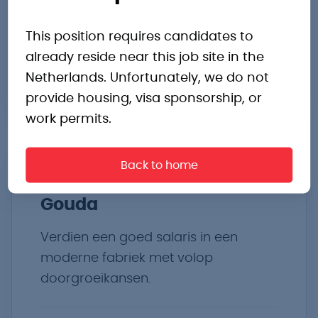
€3.500,- tot €3.600,- p.m.
Metaal
2 ploegendienst
This position requires candidates to
already reside near this job site in the
Netherlands. Unfortunately, we do not
Bekijk vacature
provide housing, visa sponsorship, or
work permits.
Back to home
Productiemedewerker
Gouda
Verdien een goed salaris in een
moderne fabriek met volop
doorgroeikansen.