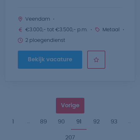
Veendam
€3.000,- tot €3.500,- p.m.
Metaal
2 ploegendienst
Bekijk vacature
Vorige
…
…
1
89
90
91
92
93
207