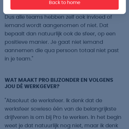
werken en weten hoe we zijn als bedrijf. Zij
Back to home
kiezen de juiste mensen, die bij ons passen.
Dus alle teams hebben zelf ook invloed of
iemand wordt aangenomen of niet. Dat
bepaalt dan natuurlijk ook de sfeer, op een
positieve manier. Je gaat niet iemand
aannemen die qua persoon totaal niet past
in je team."
WAT MAAKT PRO BIJZONDER EN VOLGENS
JOU DÉ WERKGEVER?
"Absoluut de werksfeer. Ik denk dat de
werksfeer sowieso één van de belangrijkste
drijfveren is om bij Pro te werken. In het begin
weet je dat natuurlijk nog niet, maar ik denk