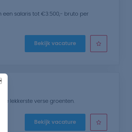
een salaris tot €3.500,- bruto per
Bekijk vacature
×
de lekkerste verse groenten.
Bekijk vacature
nst