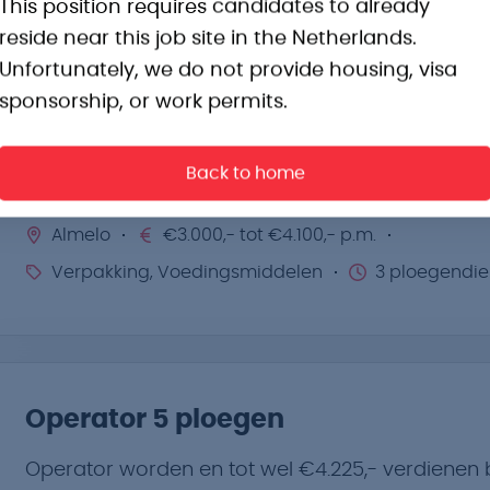
This position requires candidates to already
reside near this job site in the Netherlands.
Unfortunately, we do not provide housing, visa
sponsorship, or work permits.
Operator Voorbereiding
Back to home
Pak je kans en start in een uitdagende rol bij dit 
Almelo
€3.000,- tot €4.100,- p.m.
Verpakking, Voedingsmiddelen
3 ploegendie
Operator 5 ploegen
Operator worden en tot wel €4.225,- verdienen 