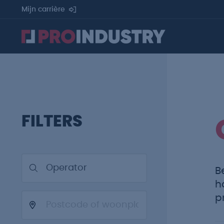
Mijn carrière
FILTERS
B
h
p