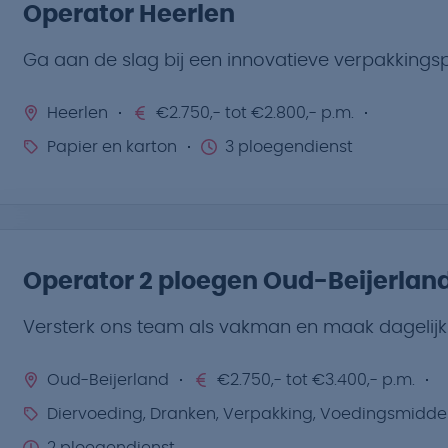
Operator Heerlen
Ga aan de slag bij een innovatieve verpakkings
Heerlen
€2.750,- tot €2.800,- p.m.
Papier en karton
3 ploegendienst
Operator 2 ploegen Oud-Beijerlan
Versterk ons team als vakman en maak dagelijks
Oud-Beijerland
€2.750,- tot €3.400,- p.m.
Diervoeding, Dranken, Verpakking, Voedingsmidde