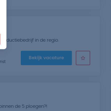
productiebedrijf in de regio.
Bekijk vacature
nst
binnen de 5 ploegen?!