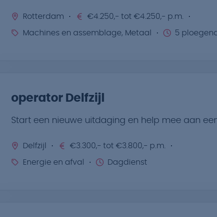
Rotterdam
€4.250,- tot €4.250,- p.m.
Machines en assemblage, Metaal
5 ploegend
operator Delfzijl
Start een nieuwe uitdaging en help mee aan ee
Delfzijl
€3.300,- tot €3.800,- p.m.
Energie en afval
Dagdienst