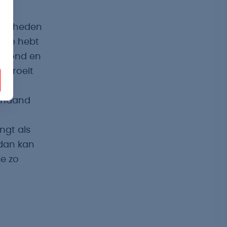
ar
elijkheden
. Je hebt
gerond en
s groeit
n
 maand
ngt als
 dan kan
je zo