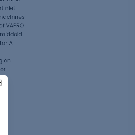
t niet
n machines
of VAPRO
Gemiddeld
tor A
g en
er
×