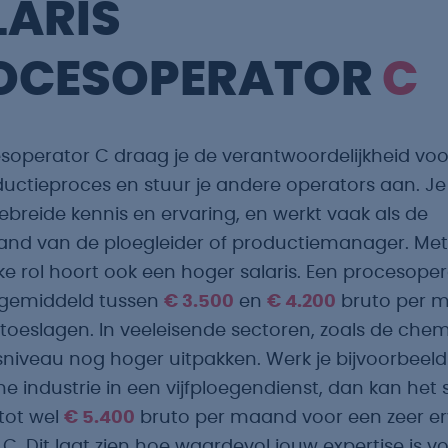
LARIS
OCESOPERATOR
C
esoperator C draag je de verantwoordelijkheid voo
ductieproces en stuur je andere operators aan. Je
ebreide kennis en ervaring, en werkt vaak als de
and van de ploegleider of productiemanager. Met
ke rol hoort ook een hoger salaris. Een procesope
 gemiddeld tussen
€ 3.500
en
€ 4.200
bruto per 
 toeslagen. In veeleisende sectoren, zoals de chem
isniveau nog hoger uitpakken. Werk je bijvoorbeeld
 industrie in een vijfploegendienst, dan kan het s
tot wel
€ 5.400
bruto per maand voor een zeer e
C. Dit laat zien hoe waardevol jouw expertise is v