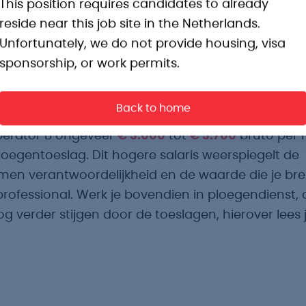
This position requires candidates to already
 je meer ervaring opdoet, kun je doorgroeien na
reside near this job site in the Netherlands.
rator B. Op dit niveau krijg je meer verantwoord
Unfortunately, we do not provide housing, visa
e complexere problemen op in het productieproces
sponsorship, or work permits.
VAPRO B-certificaat of vergelijkbare opleiding af
oed thuis in de fabriek. Het beste nieuws? Je salari
Back to home
je toenemende expertise. Gemiddeld verdient ee
erator B ongeveer
€ 3.000
tot
€ 3.700
bruto per
oegentoeslag. Dit hogere salaris weerspiegelt de
en verantwoordelijkheid en de waarde die je bre
professional. Werk je bovendien in ploegendienst,
og verder stijgen door de toeslagen, hierover lees 