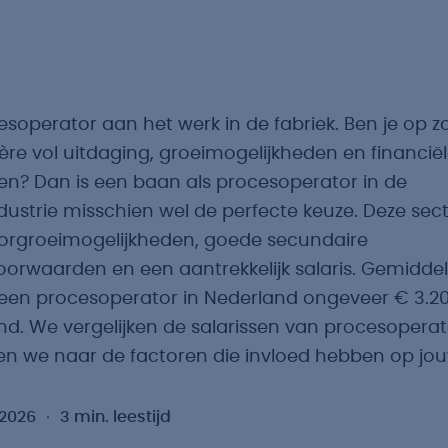
soperator aan het werk in de fabriek. Ben je op z
ère vol uitdaging, groeimogelijkheden en financië
en? Dan is een baan als procesoperator in de
ustrie misschien wel de perfecte keuze. Deze sect
orgroeimogelijkheden, goede secundaire
oorwaarden en een aantrekkelijk salaris. Gemidde
 een procesoperator in Nederland ongeveer € 3.2
d. We vergelijken de salarissen van procesoperato
ken we naar de factoren die invloed hebben op jouw
 2026
3 min. leestijd