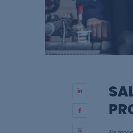
SA
PR
Als proce