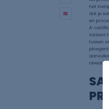
het inst
dat je sa
en proce
A-certifi
varieert
tussen 
ploegent
aanvulle
niveau!
SA
PR