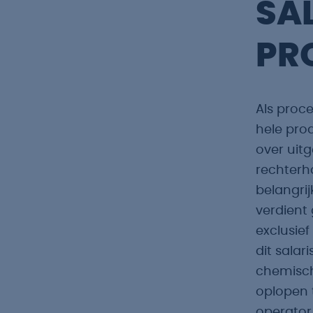
SA
PR
Als proc
hele pro
over uitg
rechterh
belangrij
verdient
exclusief
dit salar
chemische
oplopen 
operator 