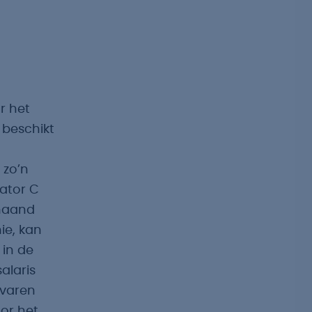
r het
 beschikt
 zo’n
rator C
maand
ie, kan
 in de
alaris
rvaren
oor het