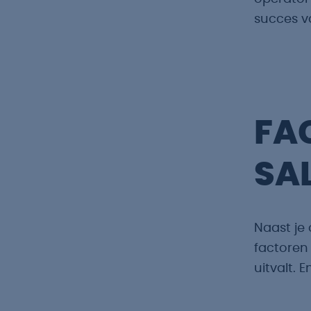
succes v
FA
SA
Naast je 
factoren
uitvalt. E