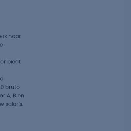
oek naar
le
or biedt
ld
00 bruto
r A, B en
 salaris.