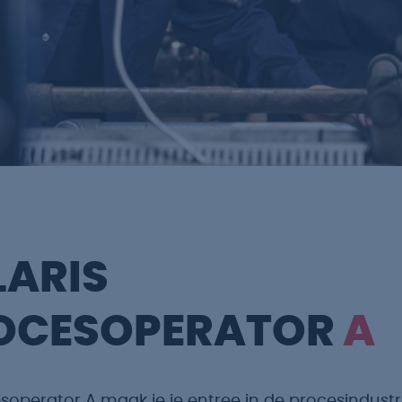
LARIS
OCESOPERATOR
A
soperator A maak je je entree in de procesindustrie