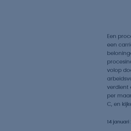
Een proce
een carri
beloning
procesind
volop do
arbeidsv
verdient
per maan
C, en kij
14 januari