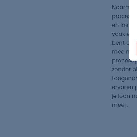
Naarmate
procesope
en los j
vaak een 
bent al g
mee met 
procesop
zonder pl
toegenom
ervaren 
je loon n
meer.