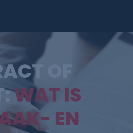
RACT OF
T:
WAT IS
MAAK- EN