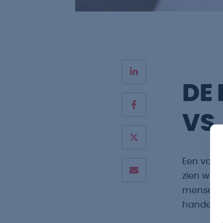
DE 
VS.
Een vast 
zien we i
mensen te
handelen