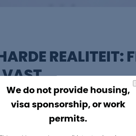
HARDE REALITEIT: 
 VAST
We do not provide housing,
contract is geen gunst; het is een strategische ke
visa sponsorship, or work
n de praktijk dat bedrijven soms te snel, uit angst
 verliezen, of juist te traag, uit angst voor kosten b
permits.
.