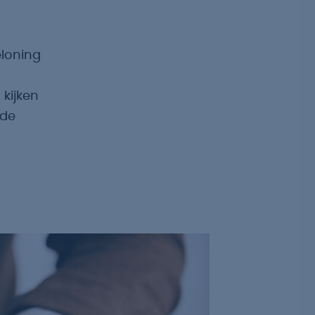
eloning
 kijken
 de