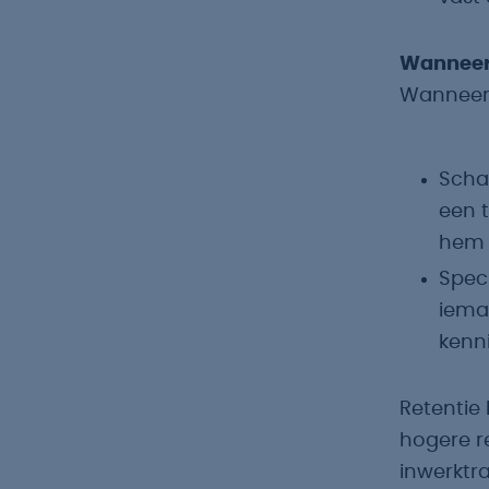
Wanneer 
Wanneer 
Schaa
een 
hem 
Speci
iema
kenn
Retentie 
hogere re
inwerktra