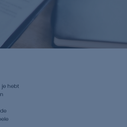
 je hebt
en
 de
bele