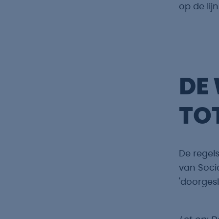
op de lijn
DE
TO
De regels
van Soci
'doorgesla