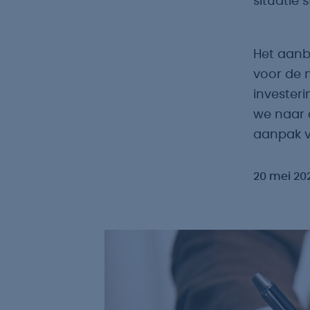
situatie 
Het aanb
voor de 
investeri
we naar 
aanpak v
20 mei 20