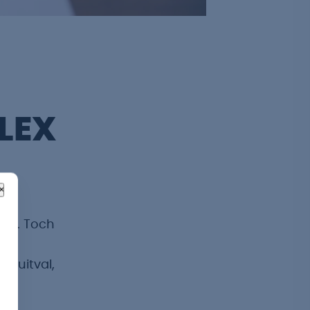
FLEX
×
uze. Toch
 om
ij uitval,