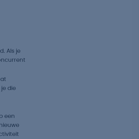
 Als je
oncurrent
at
je die
op een
 nieuwe
iviteit