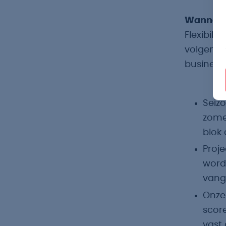
Wanneer 
Flexibilit
volgende 
business:
Seiz
zome
blok 
Proj
word
vange
Onzek
score
vast