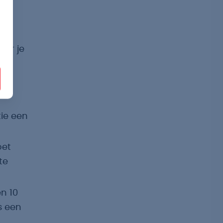
 de
oor je
ie een
oet
te
n 10
s een