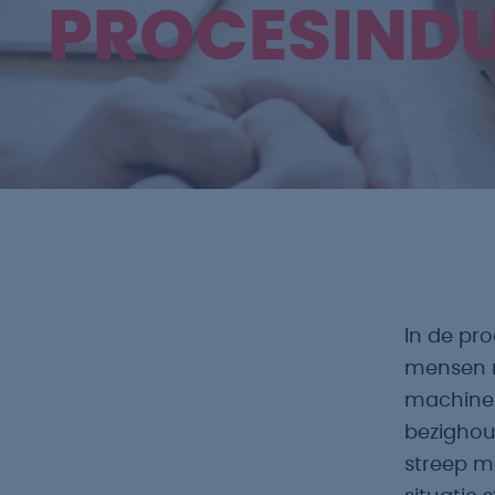
PROCESINDU
In de pro
mensen n
machinep
bezighoud
streep m