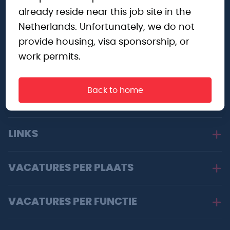
already reside near this job site in the
Netherlands. Unfortunately, we do not
OVER ONS
provide housing, visa sponsorship, or
work permits.
WERKZOEKEND
Back to home
WERKGEVERS
LINKS
VACATURES PER PLAATS
VACATURES PER FUNCTIE