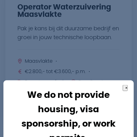
Operator Waterzuivering
Maasvlakte
Pak je kans bij dit duurzame bedrijf en
groei in jouw technische loopbaan.
Maasvlakte
€2.800,- tot €3.600,- p.m.
Energie en afval
Dagdienst
×
We do not provide
Bekijk vacature
housing, visa
sponsorship, or work