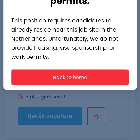
permits.
Productiemedewerker
Joure
This position requires candidates to
already reside near this job site in the
Pak je kans bij een duurzame
Netherlands. Unfortunately, we do not
werkgever met goede verdiensten en
provide housing, visa sponsorship, or
groei.
work permits.
Joure
€3.000,- tot €3.300,- p.m.
Back to home
Energie en afval, Rubber en kunststof
5 ploegendienst
Bekijk vacature