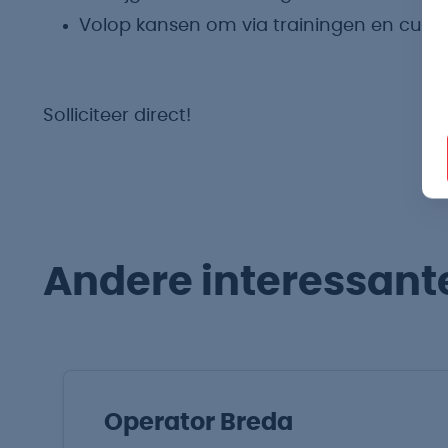
Volop kansen om via trainingen en cursus
Solliciteer direct!
Andere interessant
Operator Breda