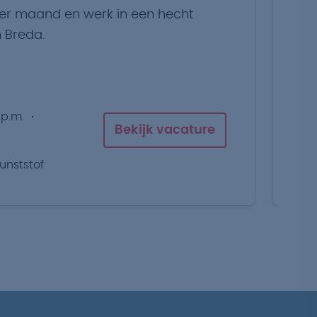
per maand en werk in een hecht
Zo
 Breda.
jo
to
 p.m.
Bekijk vacature
unststof