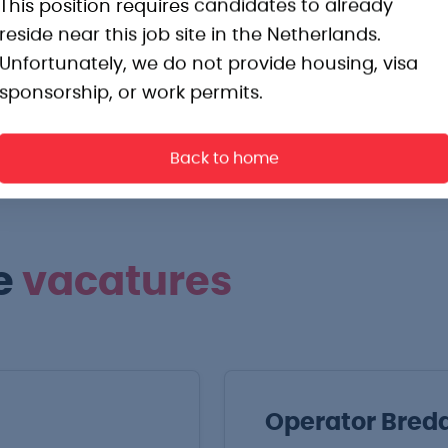
This position requires candidates to already
sen jezelf verder te ontwikkelen.
reside near this job site in the Netherlands.
Unfortunately, we do not provide housing, visa
sponsorship, or work permits.
Back to home
e
vacatures
Operator Bred