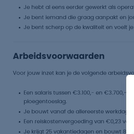
Je hebt al eens eerder gewerkt als operat
Je bent iemand die graag aanpakt en jo
Je bent scherp op de kwaliteit en voelt j
Arbeidsvoorwaarden
Voor jouw inzet kan je de volgende arbeids
Een salaris tussen €3.100,- en €3.700,- b
ploegentoeslag.
Je bouwt vanaf de allereerste werkdag p
Een reiskostenvergoeding van €0,23 voor el
Je krijgt 25 vakantiedagen en bouwt 8% 