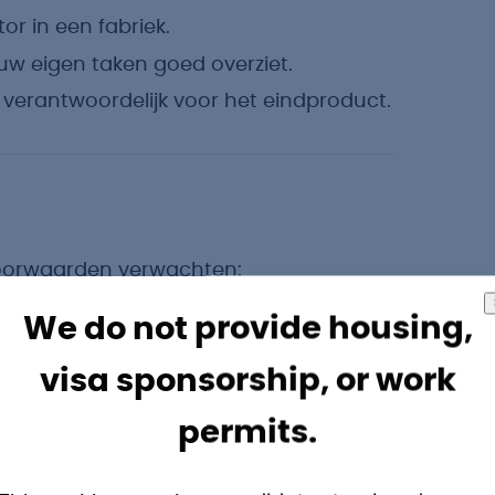
or in een fabriek.
uw eigen taken goed overziet.
e verantwoordelijk voor het eindproduct.
voorwaarden verwachten:
We do not provide housing,
ruto per maand inclusief
visa sponsorship, or work
ensioen op voor later.
permits.
ke kilometer die je rijdt.
vakantiegeld op.