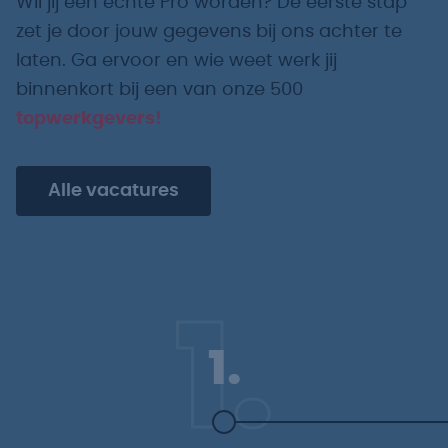
Wil jij een echte Pro worden? De eerste stap
zet je door jouw gegevens bij ons achter te
laten. Ga ervoor en wie weet werk jij
binnenkort bij een van onze 500
topwerkgevers!
Alle vacatures
1.
1.