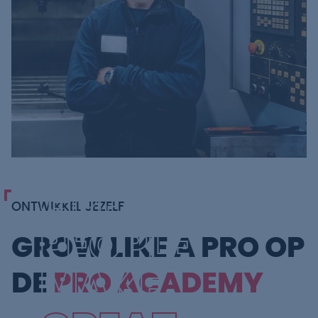
GREAT
ONTWIKKEL JEZELF
PEOPLE
GROW LIKE A PRO OP
MAKE
DE
PRO ACADEMY