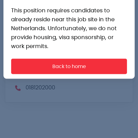
This position requires candidates to
Marrewijklaan 3
already reside near this job site in the
Spijkenisse
Netherlands. Unfortunately, we do not
Zuid-Holland
provide housing, visa sponsorship, or
3201 BH
work permits.
Nederland
Routebeschrijving
Back to home
joey.koopal@pro-industry.nl
0181202000