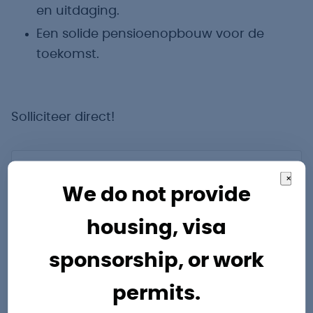
en uitdaging.
Een solide pensioenopbouw voor de
toekomst.
Solliciteer direct!
Vragen?
×
We do not provide
Onze specialisten staan je graag te
housing, visa
woord.
sponsorship, or work
Joey Koopal
permits.
Junior accountmanager