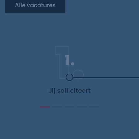
Alle vacatures
1.
1.
Jij solliciteert