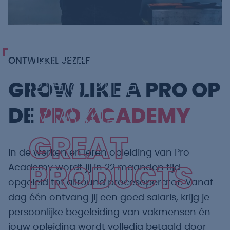
GREAT
ONTWIKKEL JEZELF
PEOPLE
GROW LIKE A PRO OP
MAKE
DE
PRO ACADEMY
GREAT
In de werken en leren opleiding van Pro
Academy wordt jij in 22 maanden tijd
PRODUCTS
opgeleid tot allround procesoperator. Vanaf
dag één ontvang jij een goed salaris, krijg je
persoonlijke begeleiding van vakmensen én
jouw opleiding wordt volledig betaald door