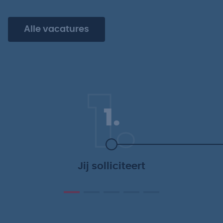
Alle vacatures
1.
1.
Jij solliciteert