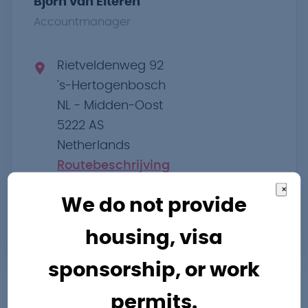
Bjorn van Elteren
Accountmanager
Rietveldenweg 92
's-Hertogenbosch
NL - Midden-Oost
5222 AS
Netherlands
Routebeschrijving
×
bjorn.vanelteren@pro-industry.nl
We do not provide
0732033483
housing, visa
sponsorship, or work
permits.