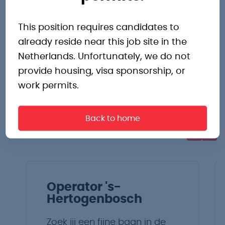
This position requires candidates to
Andere
already reside near this job site in the
Netherlands. Unfortunately, we do not
interessante
provide housing, visa sponsorship, or
work permits.
vacatures
Back to home
Operator 's-
Hertogenbosch
Zoek jij een fijne baan in de