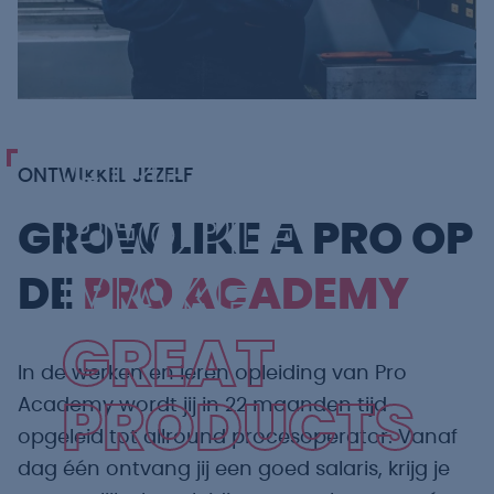
GREAT
ONTWIKKEL JEZELF
PEOPLE
GROW LIKE A PRO OP
MAKE
DE
PRO ACADEMY
GREAT
In de werken en leren opleiding van Pro
Academy wordt jij in 22 maanden tijd
PRODUCTS
opgeleid tot allround procesoperator. Vanaf
dag één ontvang jij een goed salaris, krijg je