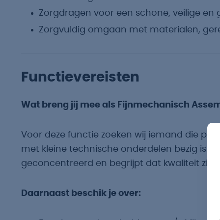
Zorgdragen voor een schone, veilige en 
Zorgvuldig omgaan met materialen, ge
Functievereisten
Wat breng jij mee als Fijnmechanisch As
Voor deze functie zoeken wij iemand die plez
met kleine technische onderdelen bezig is. Ji
geconcentreerd en begrijpt dat kwaliteit zit in
Daarnaast beschik je over: