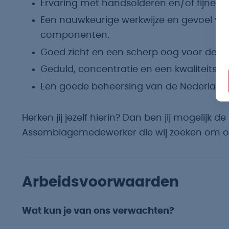
Ervaring met handsolderen en/of fijne
Een nauwkeurige werkwijze en gevoel voo
componenten.
Goed zicht en een scherp oog voor detail
Geduld, concentratie en een kwaliteitsgeri
Een goede beheersing van de Nederlandse 
Herken jij jezelf hierin? Dan ben jij mogelijk 
Assemblagemedewerker die wij zoeken om on
Arbeidsvoorwaarden
Wat kun je van ons verwachten?