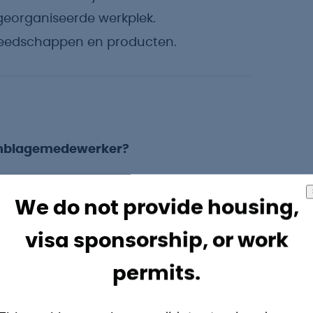
georganiseerde werkplek.
reedschappen en producten.
semblagemedewerker?
ier haalt uit nauwkeurig werk en graag
We do not provide housing,
j hebt een vaste hand, werkt
 de details.
visa sponsorship, or work
permits.