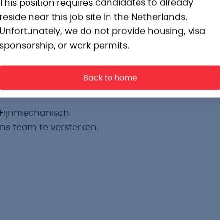
 assemblagewerkzaamheden.
This position requires candidates to already
reside near this job site in the Netherlands.
r precisiewerk met kleine
Unfortunately, we do not provide housing, visa
sponsorship, or work permits.
.
chte instelling.
Back to home
taal, zowel in begrijpen als spreken.
de Fijnmechanisch
s team te versterken.