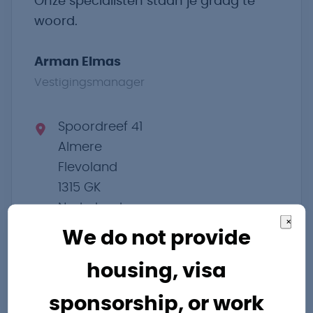
Onze specialisten staan je graag te
woord.
Arman Elmas
Vestigingsmanager
Spoordreef 41
Almere
Flevoland
1315 GK
Nederland
×
Routebeschrijving
We do not provide
arman.elmas@pro-industry.nl
housing, visa
0362023000
sponsorship, or work