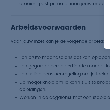
draaien, past prima binnen jouw mogeli
Arbeidsvoorwaarden
Voor jouw inzet kan je de volgende arbeids
Een bruto maandsalaris dat kan oplopen t
Een gegarandeerde dertiende maand, incl
Een solide pensioenregeling om je toekoms
De mogelijkheid om je kennis uit te brei
opleidingen.
Werken in de dagdienst met een stabiele