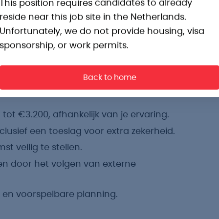
This position requires candidates to already
jkheden.
reside near this job site in the Netherlands.
Unfortunately, we do not provide housing, visa
sponsorship, or work permits.
Back to home
voorwaarden verwachten:
ot €3.200, afhankelijk van je ervaring.
usief een toeslag voor extra zekerheid.
t veilig te stellen.
den door het volgen van externe
 en voorspelbare planning.