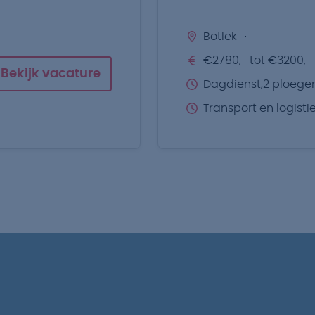
Botlek
€2780,- tot €3200,-
Bekijk vacature
Dagdienst,2 ploege
Transport en logisti