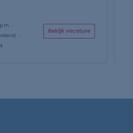
 p.m.
Bekijk vacature
ndienst
ek