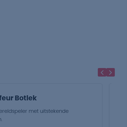
eur Botlek
H
wereldspeler met uitstekende
St
.
pe