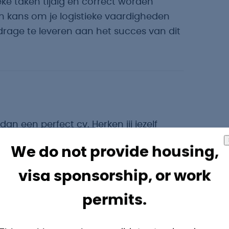
ieke taken tijdig en correct worden
en kans om je logistieke vaardigheden
drage te leveren aan het succes van dit
dan een perfect cv. Herken jij jezelf
We do not provide housing,
ificaat en een VCA-diploma om veilig te
visa sponsorship, or work
productieomgeving te werken waar het
permits.
 door af en toe een middagdienst te