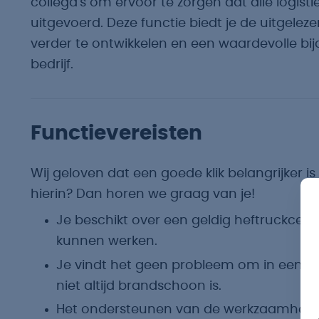
collega's om ervoor te zorgen dat alle logist
uitgevoerd. Deze functie biedt je de uitgelez
verder te ontwikkelen en een waardevolle bij
bedrijf.
Functievereisten
Wij geloven dat een goede klik belangrijker is 
hierin? Dan horen we graag van je!
Je beschikt over een geldig heftruckcert
kunnen werken.
Je vindt het geen probleem om in een 
niet altijd brandschoon is.
Het ondersteunen van de werkzaamheden