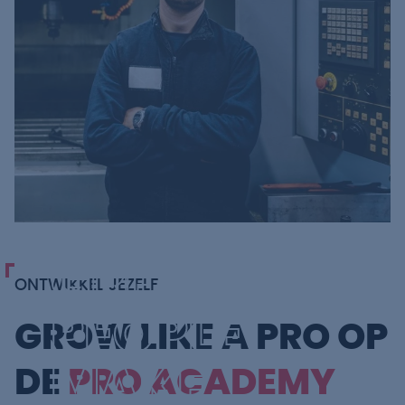
GREAT
ONTWIKKEL JEZELF
PEOPLE
GROW LIKE A PRO OP
MAKE
DE
PRO ACADEMY