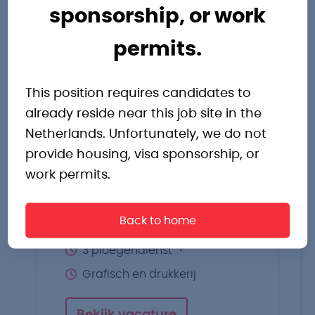
sponsorship, or work
permits.
Operator Ridderkerk
Earn up to €4,000 gross per
This position requires candidates to
month as a Printing Operator!
already reside near this job site in the
Netherlands. Unfortunately, we do not
provide housing, visa sponsorship, or
work permits.
Ridderkerk
Back to home
€3650,- tot €4100,- p.m.
3 ploegendienst
Grafisch en drukkerij