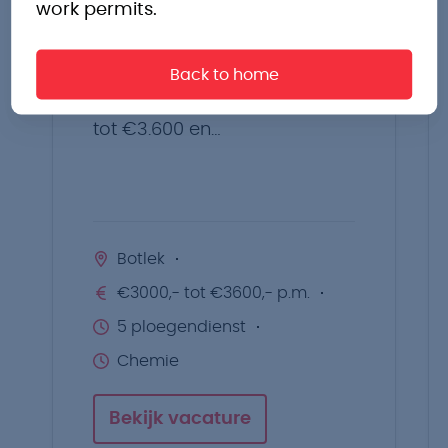
Machine Operator
work permits.
Botlek
Ontdek een uitdagende baan
Back to home
in de chemie met een salaris
tot €3.600 en
ploegentoeslagen.
Botlek
€3000,- tot €3600,- p.m.
5 ploegendienst
Chemie
Bekijk vacature