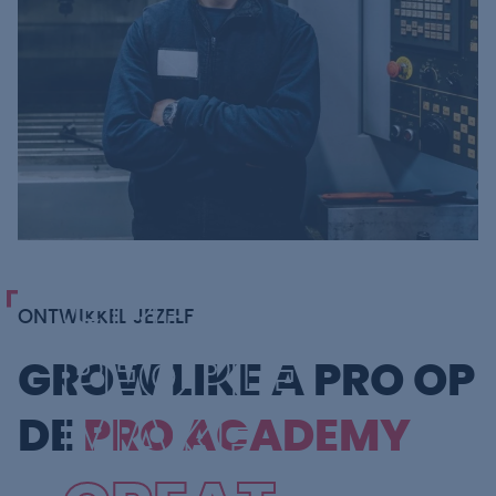
GREAT
ONTWIKKEL JEZELF
PEOPLE
GROW LIKE A PRO OP
MAKE
DE
PRO ACADEMY