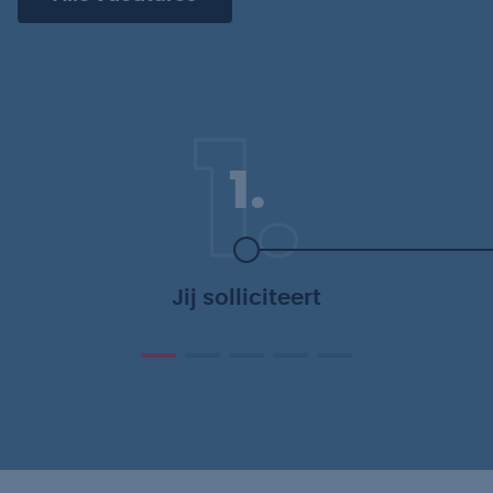
1.
1.
Jij solliciteert