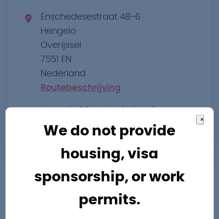
Enschedesestraat 48-6
Hengelo
Overijssel
7551 EN
Nederland
Routebeschrijving
jasper.bril@pro-industry.nl
×
We do not provide
+31 742032010
housing, visa
sponsorship, or work
permits.