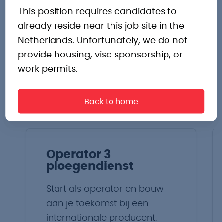
Andere
This position requires candidates to
already reside near this job site in the
interessante
Netherlands. Unfortunately, we do not
provide housing, visa sponsorship, or
work permits.
vacatures
Back to home
Operator 3
ploegendienst
Start als operator en bouw
aan je toekomst bij een
internationale producent.