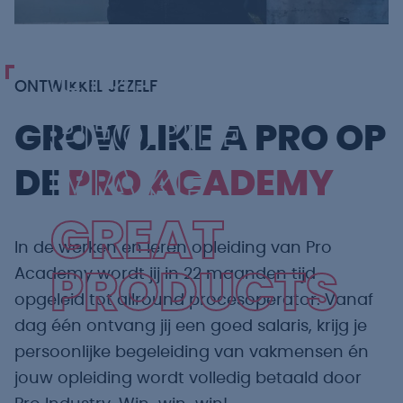
GREAT
ONTWIKKEL JEZELF
PEOPLE
GROW LIKE A PRO OP
MAKE
DE
PRO ACADEMY
GREAT
In de werken en leren opleiding van Pro
Academy wordt jij in 22 maanden tijd
PRODUCTS
opgeleid tot allround procesoperator. Vanaf
dag één ontvang jij een goed salaris, krijg je
persoonlijke begeleiding van vakmensen én
jouw opleiding wordt volledig betaald door