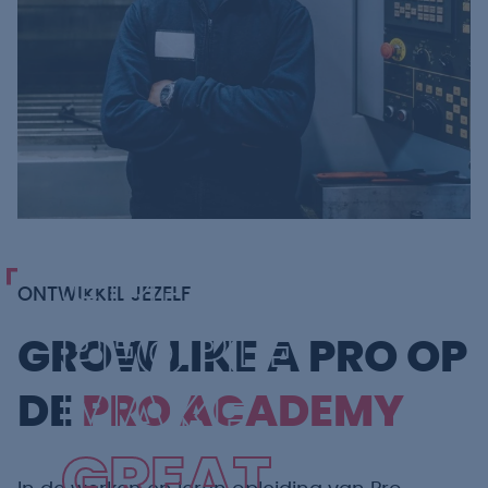
GREAT
ONTWIKKEL JEZELF
PEOPLE
GROW LIKE A PRO OP
MAKE
DE
PRO ACADEMY
GREAT