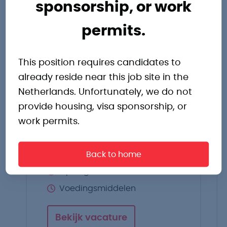
sponsorship, or work
permits.
Operator Enkhuizen
Start als operator in
This position requires candidates to
Enkhuizen en bouw aan een
already reside near this job site in the
mooie loopbaan in de
Netherlands. Unfortunately, we do not
techniek.
provide housing, visa sponsorship, or
work permits.
Enkhuizen
€2450,- tot €3450,- p.m.
Back to home
2 ploegendienst
Voedingsmiddelen
Bekijk vacature