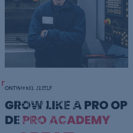
GREAT
ONTWIKKEL JEZELF
PEOPLE
GROW LIKE A PRO OP
MAKE
DE
PRO ACADEMY