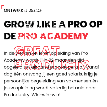
GREAT
ONTWIKKEL JEZELF
PEOPLE
GROW LIKE A PRO OP
MAKE
DE
PRO ACADEMY
GREAT
In de werken en leren opleiding van Pro
Academy wordt jij in 22 maanden tijd
PRODUCTS
opgeleid tot allround procesoperator. Vanaf
dag één ontvang jij een goed salaris, krijg je
persoonlijke begeleiding van vakmensen én
jouw opleiding wordt volledig betaald door
Pro Industry. Win-win-win!