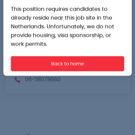
Marktplein 138
This position requires candidates to
Emmen
already reside near this job site in the
Drenthe
Netherlands. Unfortunately, we do not
7811 BA
provide housing, visa sponsorship, or
Nederland
work permits.
Routebeschrijving
Back to home
bas.derks@pro-industry.nl
06-58078660