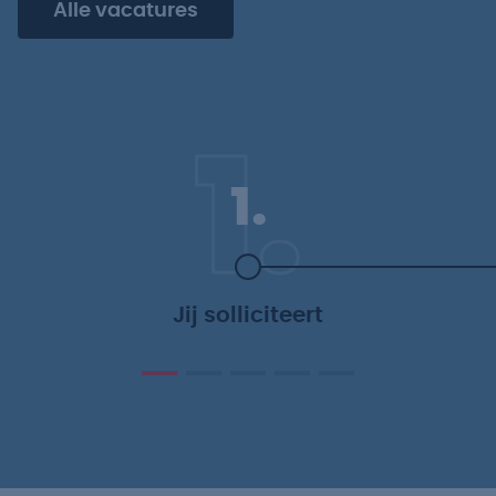
Alle vacatures
1.
1.
Jij solliciteert