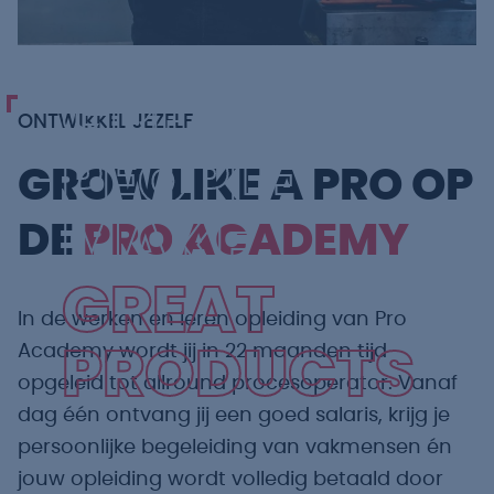
GREAT
ONTWIKKEL JEZELF
PEOPLE
GROW LIKE A PRO OP
MAKE
DE
PRO ACADEMY
GREAT
In de werken en leren opleiding van Pro
Academy wordt jij in 22 maanden tijd
PRODUCTS
opgeleid tot allround procesoperator. Vanaf
dag één ontvang jij een goed salaris, krijg je
persoonlijke begeleiding van vakmensen én
jouw opleiding wordt volledig betaald door