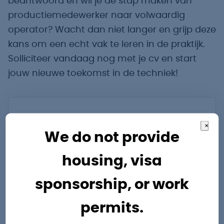
beantwoord en wil je de stap maken van
productiemedewerker naar volwaardig
operator? Wacht dan niet langer en grijp deze
kans om een echt vak te leren in de praktijk.
Solliciteer vandaag nog met je cv en start
jouw nieuwe toekomst in de techniek!
Vragen?
×
We do not provide
Onze specialisten staan je graag te
housing, visa
woord.
sponsorship, or work
Bas Derks
Accountmanager
permits.