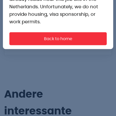
7811 BA
Netherlands. Unfortunately, we do not
Nederland
provide housing, visa sponsorship, or
Routebeschrijving
work permits.
bas.derks@pro-industry.nl
Back to home
06-58078660
Andere
interessante