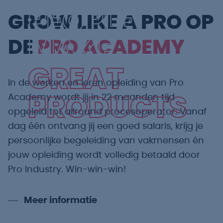
PEOPLE
GROW LIKE A PRO OP
MAKE
DE
PRO ACADEMY
GREAT
In de werken en leren opleiding van Pro
Academy wordt jij in 22 maanden tijd
PRODUCTS
opgeleid tot allround procesoperator. Vanaf
dag één ontvang jij een goed salaris, krijg je
persoonlijke begeleiding van vakmensen én
jouw opleiding wordt volledig betaald door
Pro Industry. Win-win-win!
Meer informatie