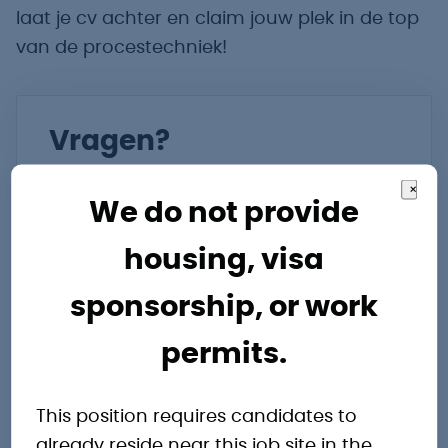
laat je cv achter en claim jouw plek in de top
van de procestechniek!
Vragen?
×
Onze specialisten staan je graag te
We do not provide
woord.
housing, visa
Bas Derks
sponsorship, or work
Accountmanager
permits.
Marktplein 138
Emmen
This position requires candidates to
Drenthe
already reside near this job site in the