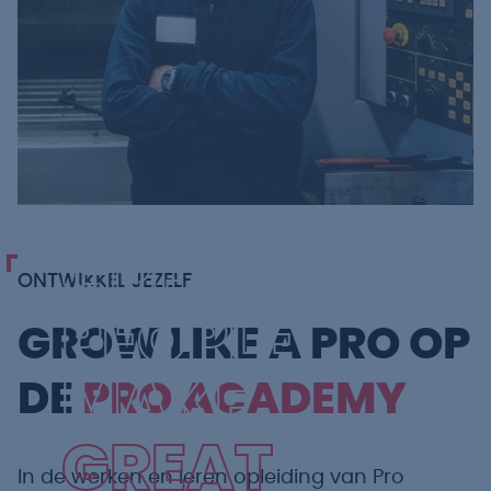
GREAT
ONTWIKKEL JEZELF
PEOPLE
GROW LIKE A PRO OP
MAKE
DE
PRO ACADEMY
GREAT
In de werken en leren opleiding van Pro