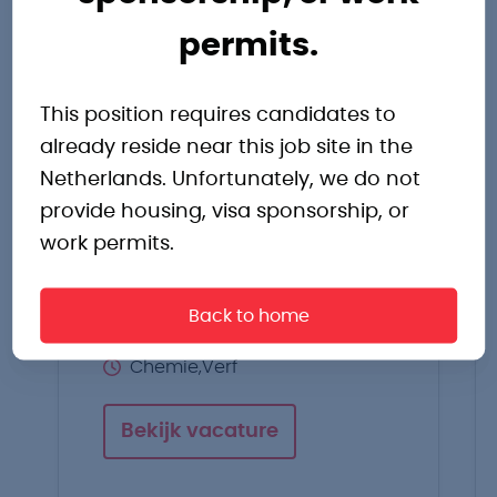
Operator
permits.
Amsterdam
Start jouw nieuwe avontuur in
This position requires candidates to
de chemie en bouw mee aan
already reside near this job site in the
kwaliteit.
Netherlands. Unfortunately, we do not
provide housing, visa sponsorship, or
work permits.
Amsterdam
€2800,- tot €3250,- p.m.
Back to home
2 ploegendienst
Chemie,Verf
Bekijk vacature