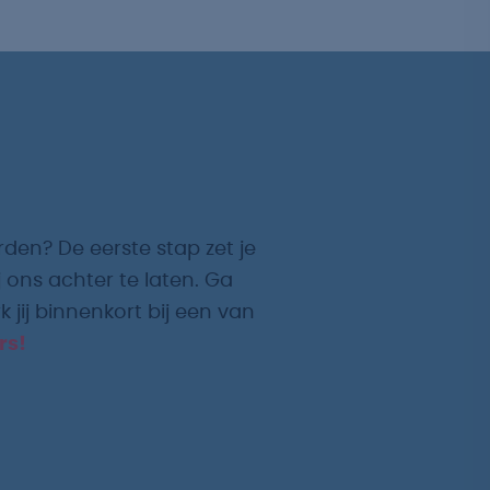
rden? De eerste stap zet je
 ons achter te laten. Ga
 jij binnenkort bij een van
rs!