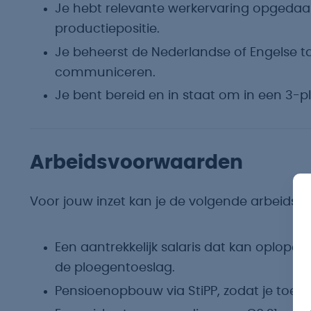
Je hebt relevante werkervaring opgedaan 
productiepositie.
Je beheerst de Nederlandse of Engelse ta
communiceren.
Je bent bereid en in staat om in een 3-p
Arbeidsvoorwaarden
Voor jouw inzet kan je de volgende arbeids
Een aantrekkelijk salaris dat kan oplopen
de ploegentoeslag.
Pensioenopbouw via StiPP, zodat je toeko