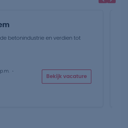
hem
O
 de betonindustrie en verdien tot
Ga
ve
 p.m.
Bekijk vacature