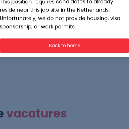
ilometer vanaf de eerste kilometer.
This position requires candidates to already
reside near this job site in the Netherlands.
rijgen, wat financiële flexibiliteit biedt.
Unfortunately, we do not provide housing, visa
ling in een productieomgeving.
sponsorship, or work permits.
uccesvolle periode van zes maanden.
lt.
Back to home
e
vacatures