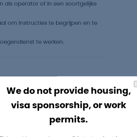
als operator of in een soortgelijke
al om instructies te begrijpen en te
loegendienst te werken.
voorwaarden verwachten:
We do not provide housing,
visa sponsorship, or work
 tot €3.400,- bruto per maand, inclusief
permits.
mst is verzekerd.