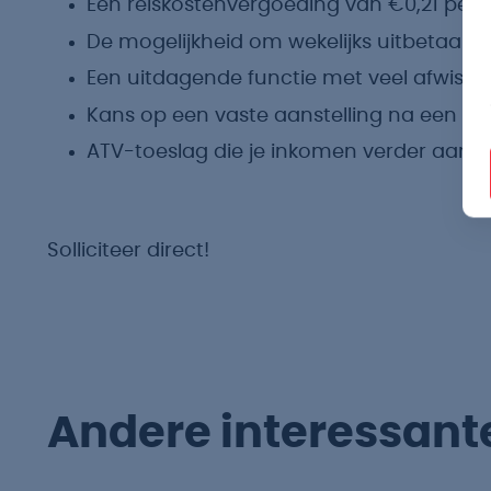
Een reiskostenvergoeding van €0,21 per k
De mogelijkheid om wekelijks uitbetaald te k
Een uitdagende functie met veel afwisse
Kans op een vaste aanstelling na een s
ATV-toeslag die je inkomen verder aanvu
Solliciteer direct!
Andere interessant