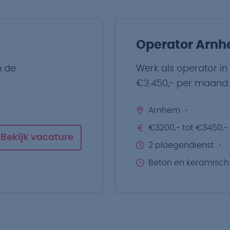
Operator Arn
n de
Werk als operator in
€3.450,- per maand.
Arnhem
€3200,- tot €3450,-
Bekijk vacature
2 ploegendienst
Beton en keramisch