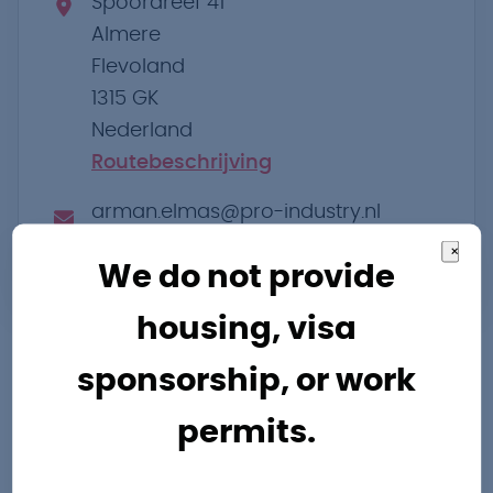
Spoordreef 41
Almere
Flevoland
1315 GK
Nederland
Routebeschrijving
arman.elmas@pro-industry.nl
×
0362023000
We do not provide
housing, visa
sponsorship, or work
permits.
Andere