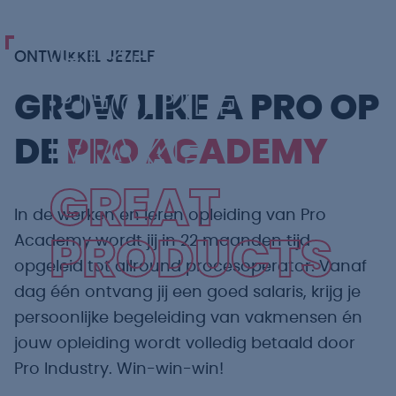
GREAT
ONTWIKKEL JEZELF
PEOPLE
GROW LIKE A PRO OP
MAKE
DE
PRO ACADEMY
GREAT
In de werken en leren opleiding van Pro
Academy wordt jij in 22 maanden tijd
PRODUCTS
opgeleid tot allround procesoperator. Vanaf
dag één ontvang jij een goed salaris, krijg je
persoonlijke begeleiding van vakmensen én
jouw opleiding wordt volledig betaald door
Pro Industry. Win-win-win!