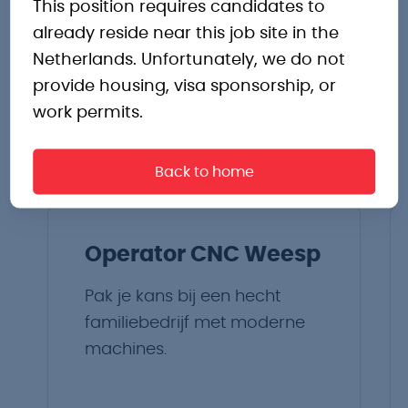
This position requires candidates to
already reside near this job site in the
interessante
Netherlands. Unfortunately, we do not
provide housing, visa sponsorship, or
vacatures
work permits.
Back to home
Operator CNC Weesp
Pak je kans bij een hecht
familiebedrijf met moderne
machines.