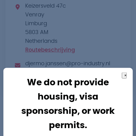
Keizersveld 47c
Venray
Limburg
5803 AM
Netherlands
Routebeschrijving
djermo.janssen@pro-industry.nl
×
+31 478203000
We do not provide
housing, visa
sponsorship, or work
permits.