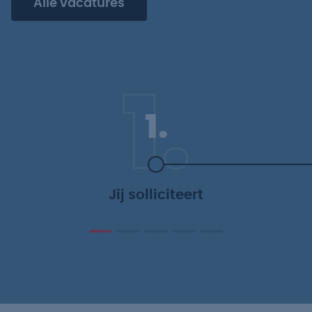
Alle vacatures
1.
1.
Jij solliciteert