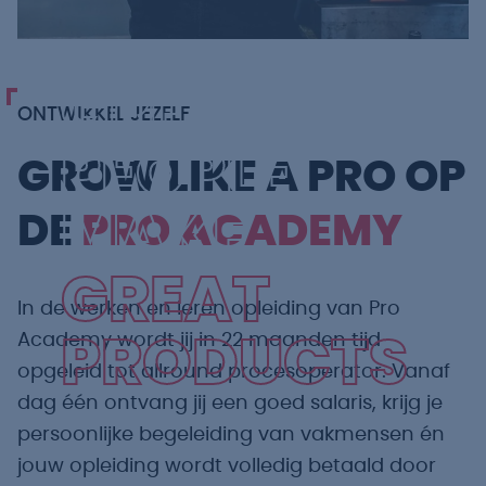
GREAT
ONTWIKKEL JEZELF
PEOPLE
GROW LIKE A PRO OP
MAKE
DE
PRO ACADEMY
GREAT
In de werken en leren opleiding van Pro
Academy wordt jij in 22 maanden tijd
PRODUCTS
opgeleid tot allround procesoperator. Vanaf
dag één ontvang jij een goed salaris, krijg je
persoonlijke begeleiding van vakmensen én
jouw opleiding wordt volledig betaald door