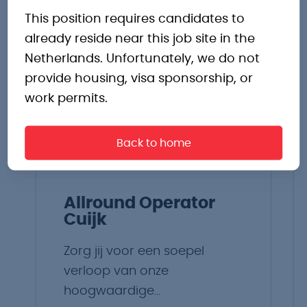
Andere
This position requires candidates to
already reside near this job site in the
interessante
Netherlands. Unfortunately, we do not
provide housing, visa sponsorship, or
vacatures
work permits.
Back to home
Allround Operator
Cuijk
Zorg jij voor een soepel
verloop van onze
hoogwaardige