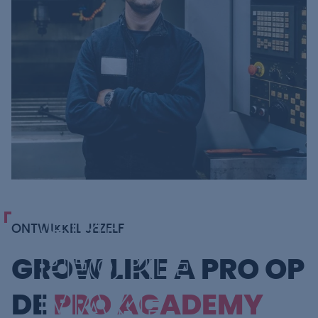
GREAT
ONTWIKKEL JEZELF
PEOPLE
GROW LIKE A PRO OP
MAKE
DE
PRO ACADEMY