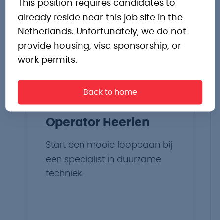
This position requires candidates to
interessante
already reside near this job site in the
Netherlands. Unfortunately, we do not
vacatures
provide housing, visa sponsorship, or
work permits.
Back to home
Operator Heerlen
Start een mooie loopbaan bij
een specialist in duurzame
techniek.