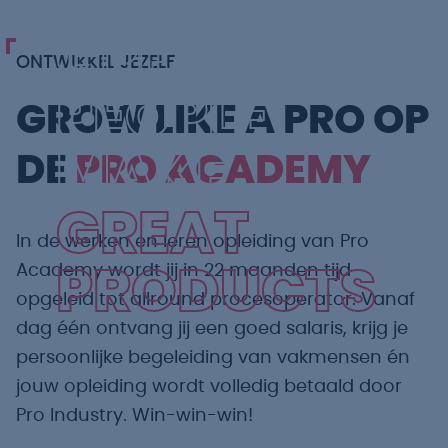
GREAT
ONTWIKKEL JEZELF
PEOPLE
GROW LIKE A PRO OP
MAKE
DE
PRO ACADEMY
GREAT
In de werken en leren opleiding van Pro
Academy wordt jij in 22 maanden tijd
PRODUCTS
opgeleid tot allround procesoperator. Vanaf
dag één ontvang jij een goed salaris, krijg je
persoonlijke begeleiding van vakmensen én
jouw opleiding wordt volledig betaald door
Pro Industry. Win-win-win!