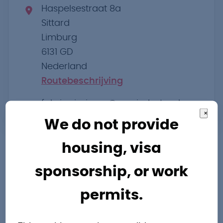
Haspelsestraat 8a
Sittard
Limburg
6131 GD
Nederland
Routebeschrijving
fabrice.jorissen@pro-industry.nl
×
We do not provide
housing, visa
sponsorship, or work
permits.
Andere