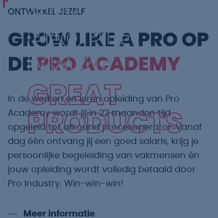
GREAT
ONTWIKKEL JEZELF
PEOPLE
GROW LIKE A PRO OP
MAKE
DE
PRO ACADEMY
GREAT
In de werken en leren opleiding van Pro
Academy wordt jij in 22 maanden tijd
PRODUCTS
opgeleid tot allround procesoperator. Vanaf
dag één ontvang jij een goed salaris, krijg je
persoonlijke begeleiding van vakmensen én
jouw opleiding wordt volledig betaald door
Pro Industry. Win-win-win!
Meer informatie