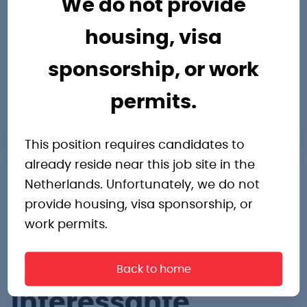
We do not provide
8932NA
housing, visa
Nederland
Routebeschrijving
sponsorship, or work
bjorn.vanderveen@pro-industry.nl
permits.
058 - 202 2000
This position requires candidates to
already reside near this job site in the
Netherlands. Unfortunately, we do not
provide housing, visa sponsorship, or
work permits.
Andere
Back to home
interessante