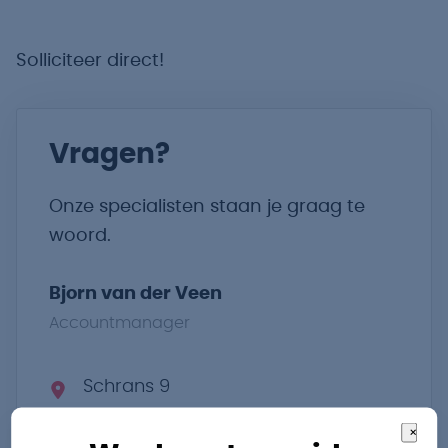
Solliciteer direct!
Vragen?
Onze specialisten staan je graag te
woord.
Bjorn van der Veen
Accountmanager
Schrans 9
Leeuwarden
×
Friesland