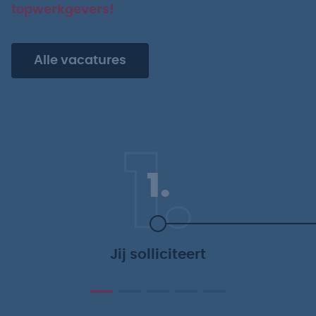
topwerkgevers!
Alle vacatures
1.
1.
Jij solliciteert