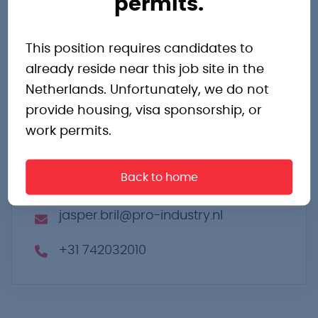
permits.
Jasper Bril
This position requires candidates to
already reside near this job site in the
Enschedesestraat 48-6
Netherlands. Unfortunately, we do not
Hengelo
provide housing, visa sponsorship, or
Overijssel
work permits.
7551 EN
Nederland
Back to home
Routebeschrijving
jasper.bril@pro-industry.nl
+31 742032010