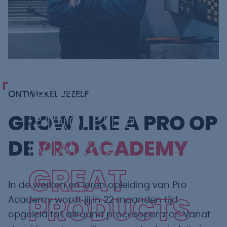
GREAT
ONTWIKKEL JEZELF
PEOPLE
GROW LIKE A PRO OP
MAKE
DE
PRO ACADEMY
GREAT
In de werken en leren opleiding van Pro
Academy wordt jij in 22 maanden tijd
PRODUCTS
opgeleid tot allround procesoperator. Vanaf