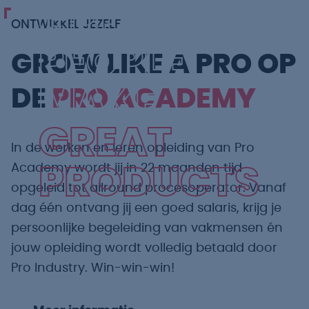
GREAT
ONTWIKKEL JEZELF
PEOPLE
GROW LIKE A PRO OP
MAKE
DE
PRO ACADEMY
GREAT
In de werken en leren opleiding van Pro
Academy wordt jij in 22 maanden tijd
PRODUCTS
opgeleid tot allround procesoperator. Vanaf
dag één ontvang jij een goed salaris, krijg je
persoonlijke begeleiding van vakmensen én
jouw opleiding wordt volledig betaald door
Pro Industry. Win-win-win!