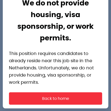
Breda
We do not provide
Noord-Brabant
housing, visa
4811 WV
Nederland
sponsorship, or work
Routebeschrijving
permits.
roelf.degroot@pro-industry.nl
0762042720
This position requires candidates to
already reside near this job site in the
Netherlands. Unfortunately, we do not
provide housing, visa sponsorship, or
work permits.
Back to home
Andere