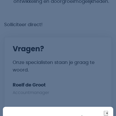
ontwikkeling en doorgroeimogelijkheden.
Solliciteer direct!
Vragen?
Onze specialisten staan je graag te
woord.
Roelf de Groot
Accountmanager
Nieuwstraat 32
×