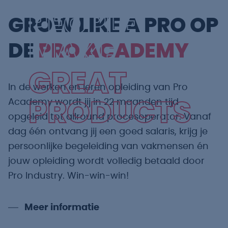
PEOPLE
GROW LIKE A PRO OP
MAKE
DE
PRO ACADEMY
GREAT
In de werken en leren opleiding van Pro
Academy wordt jij in 22 maanden tijd
PRODUCTS
opgeleid tot allround procesoperator. Vanaf
dag één ontvang jij een goed salaris, krijg je
persoonlijke begeleiding van vakmensen én
jouw opleiding wordt volledig betaald door
Pro Industry. Win-win-win!
Meer informatie