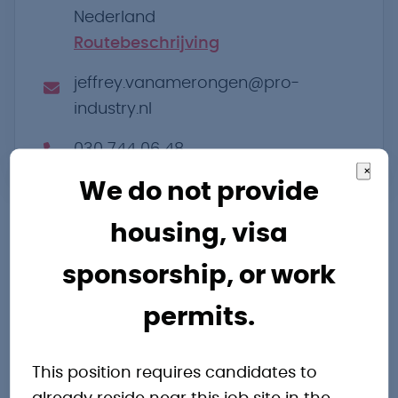
Nederland
Routebeschrijving
jeffrey.vanamerongen@pro-
industry.nl
030 744 06 48
×
We do not provide
housing, visa
sponsorship, or work
permits.
Andere
This position requires candidates to
interessante