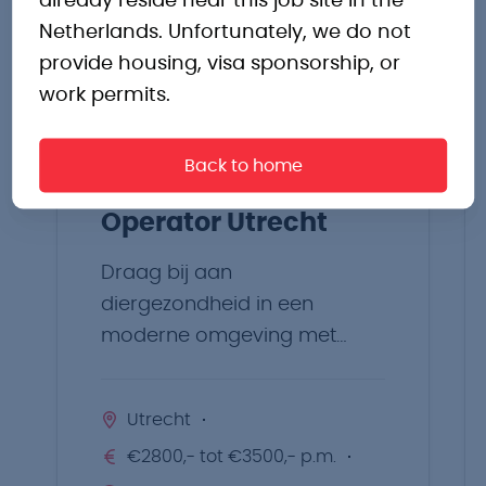
already reside near this job site in the
Netherlands. Unfortunately, we do not
vacatures
provide housing, visa sponsorship, or
work permits.
Back to home
Operator Utrecht
Draag bij aan
diergezondheid in een
moderne omgeving met
volop kansen.
Utrecht
€2800,- tot €3500,- p.m.