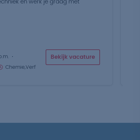
 techniek en werk je graag met
Bo
vo
p.m.
Bekijk vacature
Chemie,Verf