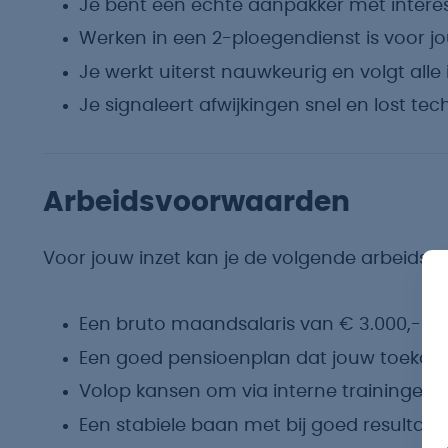
Je bent een echte aanpakker met intere
Werken in een 2-ploegendienst is voor j
Je werkt uiterst nauwkeurig en volgt alle 
Je signaleert afwijkingen snel en lost te
Arbeidsvoorwaarden
Voor jouw inzet kan je de volgende arbeids
Een bruto maandsalaris van € 3.000,- tot
Een goed pensioenplan dat jouw toekomst 
Volop kansen om via interne trainingen e
Een stabiele baan met bij goed resultaat 