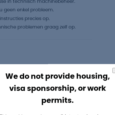
sse in technisch machinebeheer.
ou geen enkel probleem.
instructies precies op.
chnische problemen graag zelf op.
voorwaarden verwachten:
We do not provide housing,
 € 3.700,- inclusief ploegentoeslag.
visa sponsorship, or work
na het werk veiligstelt.
permits.
en echte specialist te worden.
uitzicht op een vast contract.