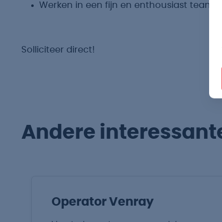
Werken in een fijn en enthousiast team 
Solliciteer direct!
Andere interessant
Operator Venray