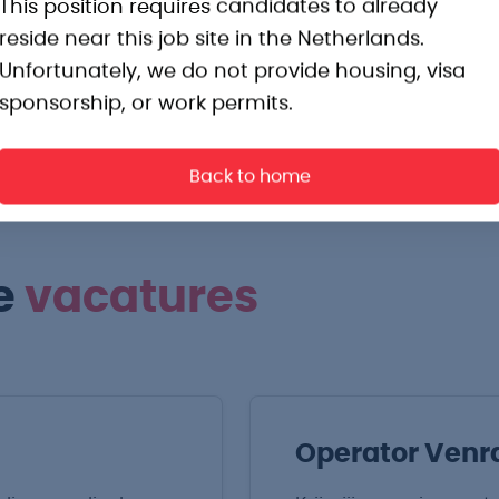
This position requires candidates to already
in een schone omgeving.
reside near this job site in the Netherlands.
Unfortunately, we do not provide housing, visa
sponsorship, or work permits.
Back to home
e
vacatures
Operator Venr