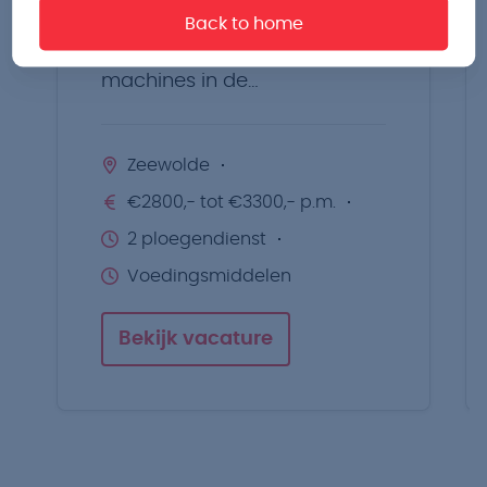
Start een nieuwe uitdaging
Back to home
en werk met moderne
machines in de
voedingsmiddelenindustrie.
Zeewolde
€2800,- tot €3300,- p.m.
2 ploegendienst
Voedingsmiddelen
Bekijk vacature