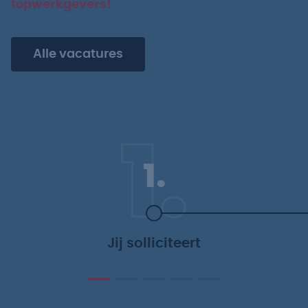
topwerkgevers!
Alle vacatures
1.
1.
Jij solliciteert