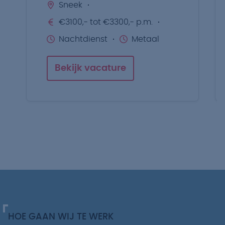
Sneek
€3100,- tot €3300,- p.m.
Nachtdienst
Metaal
Bekijk vacature
HOE GAAN WIJ TE WERK