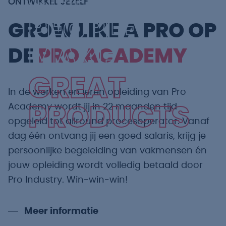
GREAT
ONTWIKKEL JEZELF
PEOPLE
GROW LIKE A PRO OP
MAKE
DE
PRO ACADEMY
GREAT
In de werken en leren opleiding van Pro
Academy wordt jij in 22 maanden tijd
PRODUCTS
opgeleid tot allround procesoperator. Vanaf
dag één ontvang jij een goed salaris, krijg je
persoonlijke begeleiding van vakmensen én
jouw opleiding wordt volledig betaald door
Pro Industry. Win-win-win!
Meer informatie