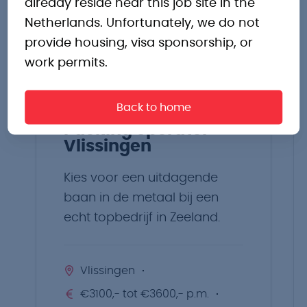
already reside near this job site in the
vacatures
Netherlands. Unfortunately, we do not
provide housing, visa sponsorship, or
work permits.
Back to home
Packing operator
Vlissingen
Kies voor een uitdagende
baan in de metaal bij een
echt topbedrijf in Zeeland.
Vlissingen
€3100,- tot €3600,- p.m.