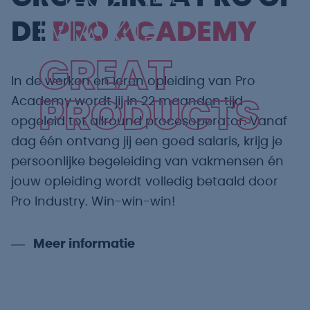
MAKE
DE
PRO ACADEMY
GREAT
In de werken en leren opleiding van Pro
Academy wordt jij in 22 maanden tijd
PRODUCTS
opgeleid tot allround procesoperator. Vanaf
dag één ontvang jij een goed salaris, krijg je
persoonlijke begeleiding van vakmensen én
jouw opleiding wordt volledig betaald door
Pro Industry. Win-win-win!
Meer informatie