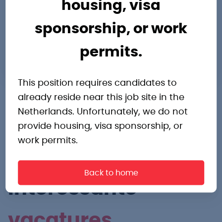
housing, visa
Routebeschrijving
sponsorship, or work
omer.dahir@pro-industry.nl
permits.
0582022000
This position requires candidates to
already reside near this job site in the
Netherlands. Unfortunately, we do not
provide housing, visa sponsorship, or
work permits.
Andere
Back to home
interessante
vacatures