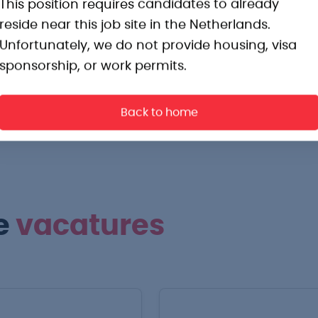
This position requires candidates to already
 van circa 8 collega’s;
reside near this job site in the Netherlands.
den verzorgd;
Unfortunately, we do not provide housing, visa
 maand o.b.v. fulltime, plus 19%
sponsorship, or work permits.
ienst) of 20:00 uur (late dienst).
Back to home
e
vacatures