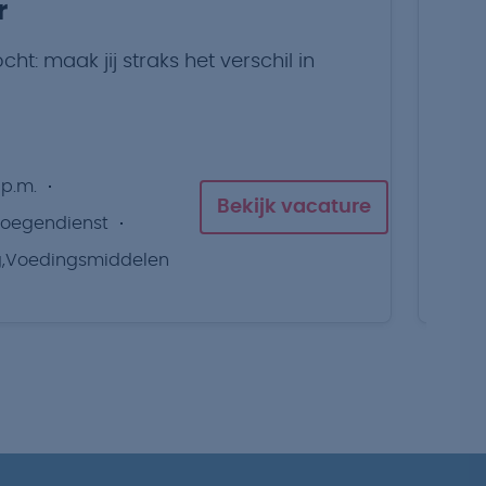
r
P
t: maak jij straks het verschil in
Pr
 p.m.
Bekijk vacature
loegendienst
g,Voedingsmiddelen