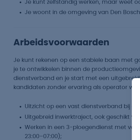
Je kunt zelfstandig werken, maar weet o
Je woont in de omgeving van Den Bosch
Arbeidsvoorwaarden
Je kunt rekenen op een stabiele baan met
je te ontwikkelen binnen de productieomgeving
dienstverband en je start met een uitgebreid
kandidaten zonder ervaring als operator welk
Uitzicht op een vast dienstverband bij ee
Uitgebreid inwerktraject, ook geschikt vo
Werken in een 3-ploegendienst met vaste 
23:00–07:00);