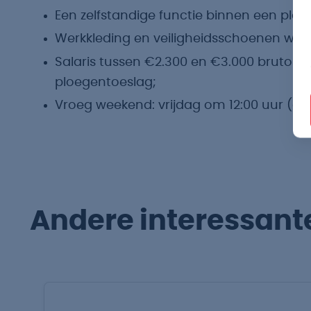
Een zelfstandige functie binnen een ploeg
Werkkleding en veiligheidsschoenen wor
Salaris tussen €2.300 en €3.000 bruto per
ploegentoeslag;
Vroeg weekend: vrijdag om 12:00 uur (dagd
Andere interessant