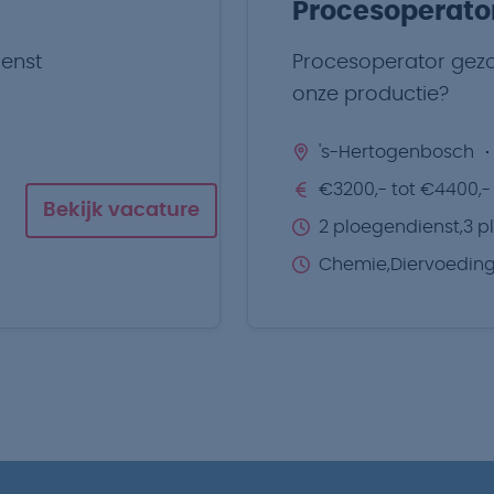
Procesoperato
ienst
Procesoperator gezoch
onze productie?
's-Hertogenbosch
€3200,- tot €4400,-
Bekijk vacature
2 ploegendienst,3 p
Chemie,Diervoedin