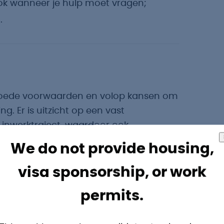
ok wanneer je hulp moet vragen;
.
 goede voorwaarden en volop kansen om
. Er is uitzicht op een vast
 inwerktraject, waardoor ook
om zijn.
We do not provide housing,
visa sponsorship, or work
n stabiele werkgever;
or starters zonder operatorervaring;
permits.
werktijden (07:00–15:00 / 15:00–23:00 /