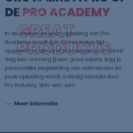
MAKE
DE
PRO ACADEMY
GREAT
In de werken en leren opleiding van Pro
Academy wordt jij in 22 maanden tijd
PRODUCTS
opgeleid tot allround procesoperator. Vanaf
dag één ontvang jij een goed salaris, krijg je
persoonlijke begeleiding van vakmensen én
jouw opleiding wordt volledig betaald door
Pro Industry. Win-win-win!
Meer informatie