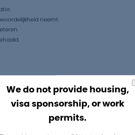
ator.
woordelijkheid neemt.
beteren.
ehaald.
voorwaarden verwachten:
We do not provide housing,
visa sponsorship, or work
€ 4.735,- inclusief ploegentoeslag.
ing voor je pensioen.
permits.
n 5 ploegendienst.