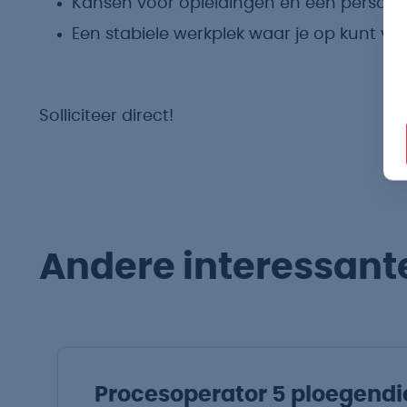
Kansen voor opleidingen en een persoonli
Een stabiele werkplek waar je op kunt ve
Solliciteer direct!
Andere interessant
Procesoperator 5 ploegendi