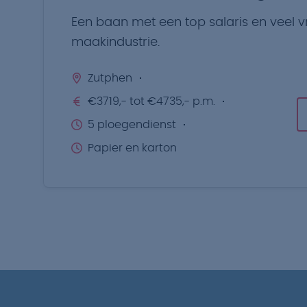
Een baan met een top salaris en veel vri
maakindustrie.
Zutphen
€3719,- tot €4735,- p.m.
5 ploegendienst
Papier en karton