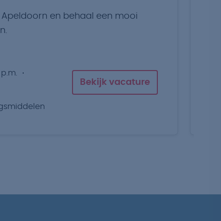
n Apeldoorn en behaal een mooi
On
n.
sa
 p.m.
Bekijk vacature
ngsmiddelen