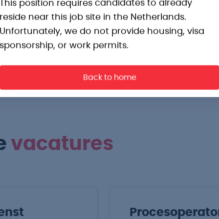
jk plan voor ontwikkeling.
This position requires candidates to already
reside near this job site in the Netherlands.
rtrouwen in Apeldoorn.
Unfortunately, we do not provide housing, visa
sponsorship, or work permits.
Back to home
e
vacatures
enst
Procesoperato