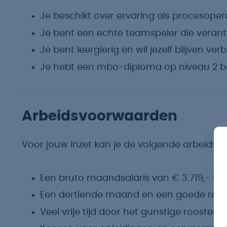
Je beschikt over ervaring als procesoper
Je bent een echte teamspeler die verant
Je bent leergierig en wil jezelf blijven ver
Je hebt een mbo-diploma op niveau 2 b
Arbeidsvoorwaarden
Voor jouw inzet kan je de volgende arbeids
Een bruto maandsalaris van € 3.719,- tot 
Een dertiende maand en een goede regel
Veel vrije tijd door het gunstige rooster i