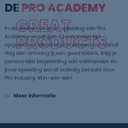
MAKE
DE
PRO ACADEMY
GREAT
In de werken en leren opleiding van Pro
Academy wordt jij in 22 maanden tijd
PRODUCTS
opgeleid tot allround procesoperator. Vanaf
dag één ontvang jij een goed salaris, krijg je
persoonlijke begeleiding van vakmensen én
jouw opleiding wordt volledig betaald door
Pro Industry. Win-win-win!
Meer informatie