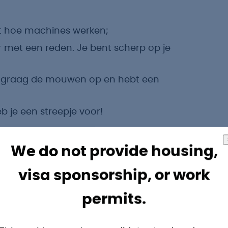
jpt hoe machines werken;
r met een reden. Je bent scherp op je
pt graag de mouwen op en hebt een
b je een streepje voor!
We do not provide housing,
visa sponsorship, or work
voorwaarden verwachten:
permits.
n € 3.150,-, afhankelijk van je ervaring.