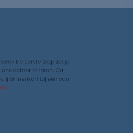
rden? De eerste stap zet je
 ons achter te laten. Ga
 jij binnenkort bij een van
rs!