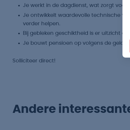
Je werkt in de dagdienst, wat zorgt voor
Je ontwikkelt waardevolle technische va
verder helpen.
Bij gebleken geschiktheid is er uitzicht 
Je bouwt pensioen op volgens de gelden
Solliciteer direct!
Andere interessant