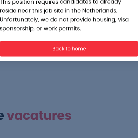
This position requires candidates to already
 een goede balans tussen werk en privé.
reside near this job site in the Netherlands.
ardigheden en kennis die je loopbaan
Unfortunately, we do not provide housing, visa
sponsorship, or work permits.
op een langdurig dienstverband.
de regelingen.
Back to home
e
vacatures