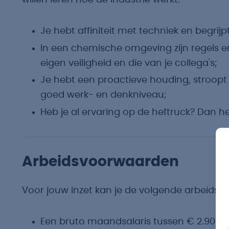
willen leren hoe de industrie werkt.
Je hebt affiniteit met techniek en begri
In een chemische omgeving zijn regels e
eigen veiligheid en die van je collega's;
Je hebt een proactieve houding, stroo
goed werk- en denkniveau;
Heb je al ervaring op de heftruck? Dan he
Arbeidsvoorwaarden
Voor jouw inzet kan je de volgende arbeids
Een bruto maandsalaris tussen € 2.900,- e