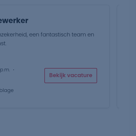
ewerker
P
zekerheid, een fantastisch team en
Pa
st.
go
 p.m.
Bekijk vacature
blage