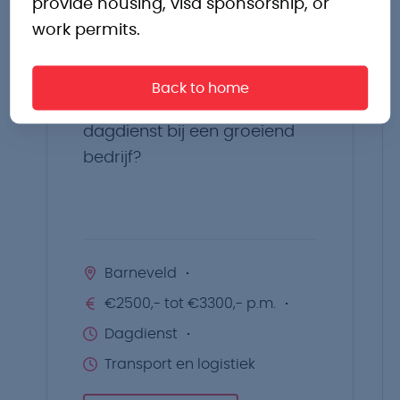
provide housing, visa sponsorship, or
work permits.
Heftruckchauffeur
Barneveld
Back to home
Zoek jij een fijne baan in de
dagdienst bij een groeiend
bedrijf?
Barneveld
€2500,- tot €3300,- p.m.
Dagdienst
Transport en logistiek