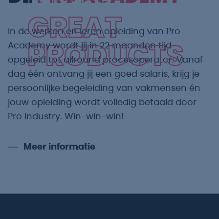
MAKE
GREAT
In de werken en leren opleiding van Pro
Academy wordt jij in 22 maanden tijd
PRODUCTS
opgeleid tot allround procesoperator. Vanaf
dag één ontvang jij een goed salaris, krijg je
persoonlijke begeleiding van vakmensen én
jouw opleiding wordt volledig betaald door
Pro Industry. Win-win-win!
Meer informatie