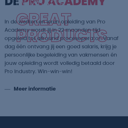
MAKE
DE
PRO ACADEMY
GREAT
In de werken en leren opleiding van Pro
Academy wordt jij in 22 maanden tijd
PRODUCTS
opgeleid tot allround procesoperator. Vanaf
dag één ontvang jij een goed salaris, krijg je
persoonlijke begeleiding van vakmensen én
jouw opleiding wordt volledig betaald door
Pro Industry. Win-win-win!
Meer informatie